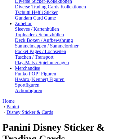
Diverse Sticker-Kollektionen
Diverse Trading Cards Kollektionen
Tschutti Heftli Sticker
Gundam Card Game
Zubehör
Sleeves / Kartenhüllen
Toploader / Schutzhüllen
Deck Boxen / Aufbewahrung
Sammelmappen / Sammelordner
Pocket Pages / Lochseiten
Taschen / Transport
Play-Mats / Spielunterlagen
Merchandise
Funko POP! Figuren
Hasbro (Kenner) Figuren
Sportfiguren
Actionfiguren
Home
›
Panini
›
Disney Sticker & Cards
Panini Disney Sticker &
Trading Cards