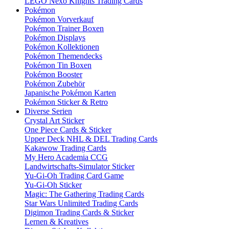
LEGO Nexo Knights Trading Cards
Pokémon
Pokémon Vorverkauf
Pokémon Trainer Boxen
Pokémon Displays
Pokémon Kollektionen
Pokémon Themendecks
Pokémon Tin Boxen
Pokémon Booster
Pokémon Zubehör
Japanische Pokémon Karten
Pokémon Sticker & Retro
Diverse Serien
Crystal Art Sticker
One Piece Cards & Sticker
Upper Deck NHL & DEL Trading Cards
Kakawow Trading Cards
My Hero Academia CCG
Landwirtschafts-Simulator Sticker
Yu-Gi-Oh Trading Card Game
Yu-Gi-Oh Sticker
Magic: The Gathering Trading Cards
Star Wars Unlimited Trading Cards
Digimon Trading Cards & Sticker
Lernen & Kreatives