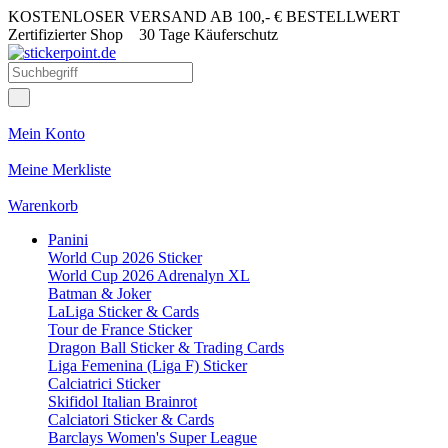
KOSTENLOSER VERSAND AB 100,- € BESTELLWERT
Zertifizierter Shop
30 Tage Käuferschutz
Mein Konto
Meine Merkliste
Warenkorb
Panini
World Cup 2026 Sticker
World Cup 2026 Adrenalyn XL
Batman & Joker
LaLiga Sticker & Cards
Tour de France Sticker
Dragon Ball Sticker & Trading Cards
Liga Femenina (Liga F) Sticker
Calciatrici Sticker
Skifidol Italian Brainrot
Calciatori Sticker & Cards
Barclays Women's Super League