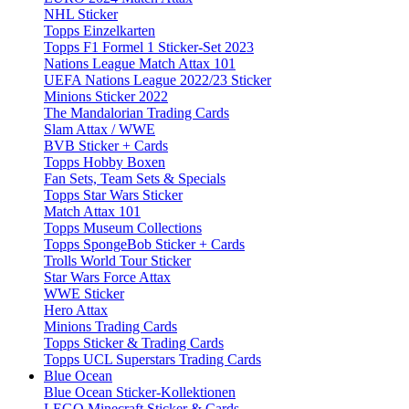
NHL Sticker
Topps Einzelkarten
Topps F1 Formel 1 Sticker-Set 2023
Nations League Match Attax 101
UEFA Nations League 2022/23 Sticker
Minions Sticker 2022
The Mandalorian Trading Cards
Slam Attax / WWE
BVB Sticker + Cards
Topps Hobby Boxen
Fan Sets, Team Sets & Specials
Topps Star Wars Sticker
Match Attax 101
Topps Museum Collections
Topps SpongeBob Sticker + Cards
Trolls World Tour Sticker
Star Wars Force Attax
WWE Sticker
Hero Attax
Minions Trading Cards
Topps Sticker & Trading Cards
Topps UCL Superstars Trading Cards
Blue Ocean
Blue Ocean Sticker-Kollektionen
LEGO Minecraft Sticker & Cards