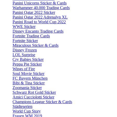
Panini Unicorns Sticker & Cards
Warhammer 40.000 Trading Cards
Panini Qatar 2022 Sticker
Panini Qatar 2022 Adrenalyn XL
Panini Road to World Cup 2022
WWE Sticker
Disney Encanto Trading Cards
Fortnite Trading Cards
Fortnite Sticker
Miraculous Sticker & Cards
Disney Frozen
LOL Surprise
Cry Babies Sticker
Peppa Pig Sticker
Wings of Fire
Soul Movie Sticker
FC Bayern München
Bibi & Tina Sticker
Zoomania Sticker
Schwarz Rot Gold Sticker
Amici Cucciolotti Sticker
Champions League Sticker & Cards
Städteserien
World Cup Story
Frauen WM 2019