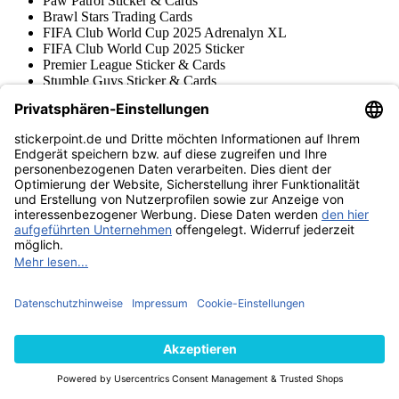
Paw Patrol Sticker & Cards
Brawl Stars Trading Cards
FIFA Club World Cup 2025 Adrenalyn XL
FIFA Club World Cup 2025 Sticker
Premier League Sticker & Cards
Stumble Guys Sticker & Cards
Harry Potter Sticker + Cards
Sticker-Kollektionen
Giro d'Italia Sticker
DFB Sticker & Cards
Hot Wheels Trading Cards
FIFA Top Class
NBA Sticker & Cards
Minecraft Sticker & Cards
Sonic The Hedgehog Sticker & Cards
Marvel Sticker + Cards
Micky Maus & Donald Duck Sticker
Donruss, Olympia, Score & Podium
MotoGP Sticker & Cards
Panini Naruto Sticker & Cards
NBA Top Class
Pferde Sticker & Cards
Bundesliga Sticker
World Class 2024 Sticker
WWE Trading Cards