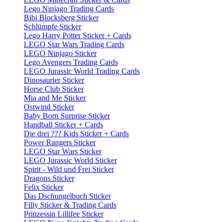
Lego Ninjago Trading Cards
Bibi Blocksberg Sticker
Schlümpfe Sticker
Lego Harry Potter Sticker + Cards
LEGO Star Wars Trading Cards
LEGO Ninjago Sticker
Lego Avengers Trading Cards
LEGO Jurassic World Trading Cards
Dinosaurier Sticker
Horse Club Sticker
Mia and Me Sticker
Ostwind Sticker
Baby Born Surprise Sticker
Handball Sticker + Cards
Die drei ??? Kids Sticker + Cards
Power Rangers Sticker
LEGO Star Wars Sticker
LEGO Jurassic World Sticker
Spirit - Wild und Frei Sticker
Dragons Sticker
Felix Sticker
Das Dschungelbuch Sticker
Filly Sticker & Trading Cards
Prinzessin Lillifee Sticker